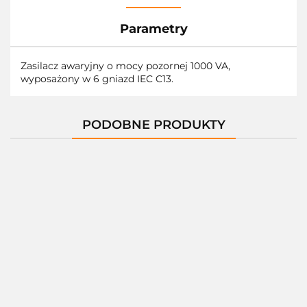
Parametry
Zasilacz awaryjny o mocy pozornej 1000 VA,
wyposażony w 6 gniazd IEC C13.
PODOBNE PRODUKTY
Zasilacz
awaryjny
Zasilacz
Zasilacz
APC Smart