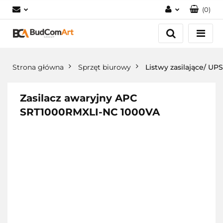
(
0
)
Zaloguj się
Załóż konto
Dodaj zgłoszenie
Strona główna
Sprzęt biurowy
Listwy zasilające/ UPS
Zgody cookies
Zasilacz awaryjny APC
SRT1000RMXLI-NC 1000VA