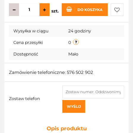
DO KOSZYKA
szt.
Do
Wysyłka w ciągu
24 godziny
przecho
Cena przesyłki
0
Dostępność
Mało
Zamówienie telefoniczne: 576 502 902
Zostaw telefon
WYŚLIJ
Opis produktu