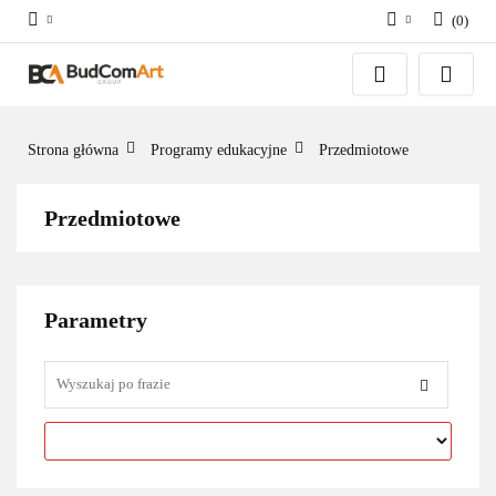
(
0
)
Zaloguj się
Załóż konto
Dodaj zgłoszenie
Strona główna
Programy edukacyjne
Przedmiotowe
Zgody cookies
Przedmiotowe
Parametry