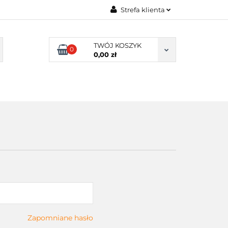
Strefa klienta
UKACYJNE
Zaloguj się
TWÓJ KOSZYK
Załóż konto
0
0,00 zł
Dodaj zgłoszenie
Zgody cookies
NIE SZKOLNE
SENSORYKA
Zapomniane hasło