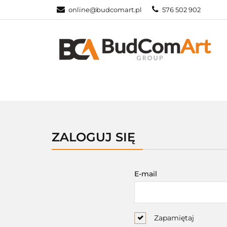
online@budcomart.pl
576 502 902
OFERTA
MO
PRACOWNIE SZ
OFERTA
MONITORY INTERAKTYW
ZALOGUJ SIĘ
E-mail
Zapamiętaj