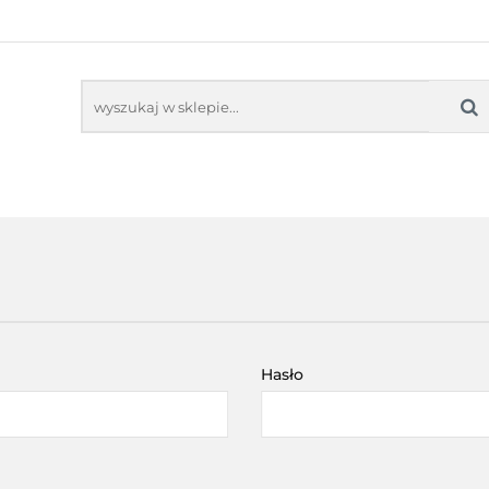
NITORY INTERAKTYWNE
OPROGRAMOWANIE ED
KOLNE
SENSORYKA
NE
OPROGRAMOWANIE EDUKACYJNE
PRACOW
Hasło