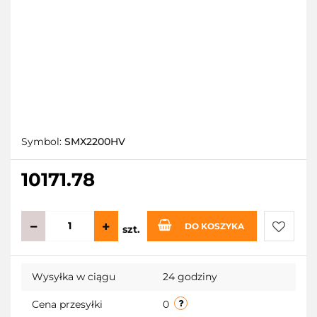
Symbol:
SMX2200HV
10171.78
DO KOSZYKA
szt.
Do
Wysyłka w ciągu
24 godziny
przecho
Cena przesyłki
0