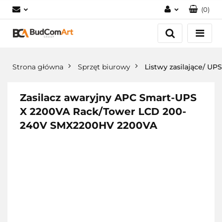
(
0
)
Zaloguj się
Załóż konto
Dodaj zgłoszenie
Strona główna
Sprzęt biurowy
Listwy zasilające/ UPS
Zgody cookies
Zasilacz awaryjny APC Smart-UPS
X 2200VA Rack/Tower LCD 200-
240V SMX2200HV 2200VA