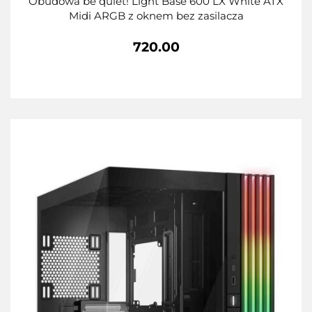
Obudowa be quiet! Light Base 600 LX White ATX
Midi ARGB z oknem bez zasilacza
720.00