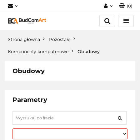
(
0
)
Zaloguj się
Załóż konto
Dodaj zgłoszenie
Strona główna
Pozostałe
Zgody cookies
Komponenty komputerowe
Obudowy
Obudowy
Parametry