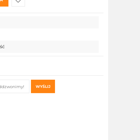
Do
przechowalni
ość
WYŚLIJ