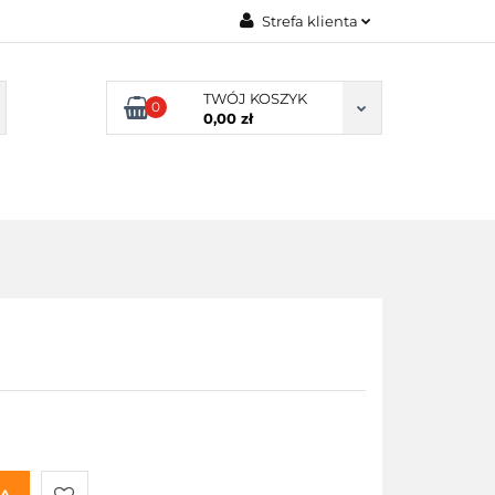
Strefa klienta
UKACYJNE
Zaloguj się
TWÓJ KOSZYK
Załóż konto
0
0,00 zł
Dodaj zgłoszenie
Zgody cookies
NIE SZKOLNE
SENSORYKA
KA