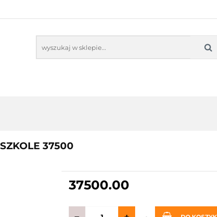
NITORY INTERAKTYWNE
OPROGRAMOWANIE ED
KOLNE
SENSORYKA
NE
OPROGRAMOWANIE EDUKACYJNE
PRACOW
DSZKOLE 37500
37500.00
DO KOSZY