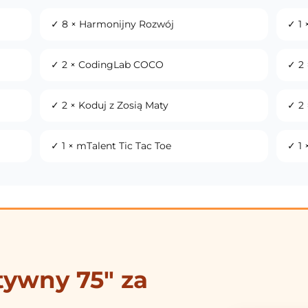
✓ 8 × Harmonijny Rozwój
✓ 1 
✓ 2 × CodingLab COCO
✓ 2
✓ 2 × Koduj z Zosią Maty
✓ 2 
✓ 1 × mTalent Tic Tac Toe
✓ 1
tywny 75" za