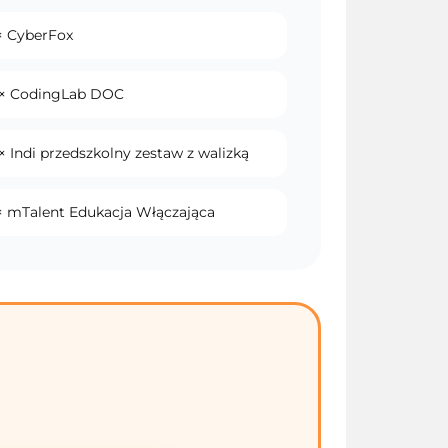
× CyberFox
 × CodingLab DOC
× Indi przedszkolny zestaw z walizką
 × mTalent Edukacja Włączająca