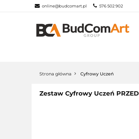
online@budcomart.pl
576 502 902
OFERTA
MO
PRACOWNIE SZ
OFERTA
MONITORY INTERAKTYW
Strona główna
Cyfrowy Uczeń
Zestaw Cyfrowy Uczeń PRZE