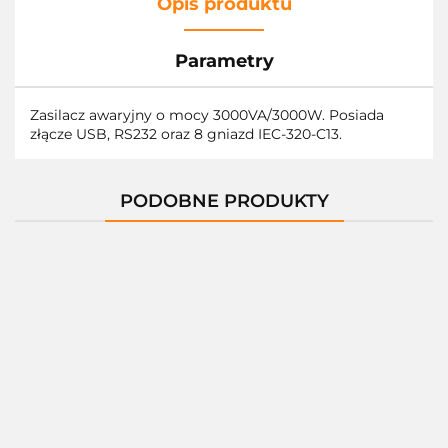
Opis produktu
Parametry
Zasilacz awaryjny o mocy 3000VA/3000W. Posiada
złącze USB, RS232 oraz 8 gniazd IEC-320-C13.
PODOBNE PRODUKTY
Listwa
Zasilacz
zasilająca
awaryjny
APC
Zasilacz