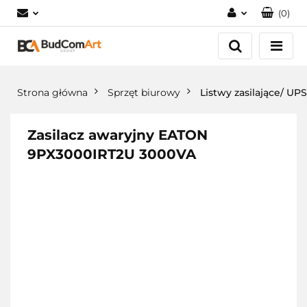
(
0
)
Zaloguj się
Załóż konto
Dodaj zgłoszenie
Strona główna
Sprzęt biurowy
Listwy zasilające/ UPS
Zgody cookies
Zasilacz awaryjny EATON
9PX3000IRT2U 3000VA