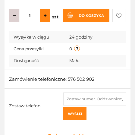
DO KOSZYKA
szt.
Do
Wysyłka w ciągu
24 godziny
przecho
Cena przesyłki
0
Dostępność
Mało
Zamówienie telefoniczne: 576 502 902
Zostaw telefon
WYŚLIJ