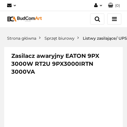
(
0
)
Zaloguj się
Załóż konto
Dodaj zgłoszenie
Strona główna
Sprzęt biurowy
Listwy zasilające/ UPS
Zgody cookies
Zasilacz awaryjny EATON 9PX
3000W RT2U 9PX3000IRTN
3000VA