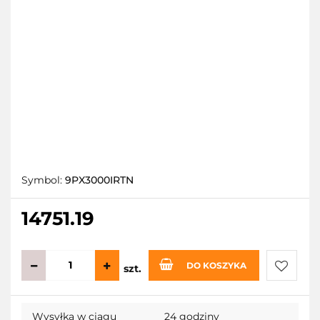
Symbol:
9PX3000IRTN
14751.19
DO KOSZYKA
szt.
Do
Wysyłka w ciągu
24 godziny