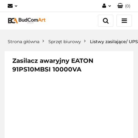
(
0
)
Zaloguj się
Załóż konto
Dodaj zgłoszenie
Strona główna
Sprzęt biurowy
Listwy zasilające/ UPS
Zgody cookies
Zasilacz awaryjny EATON
91PS10MBSI 10000VA