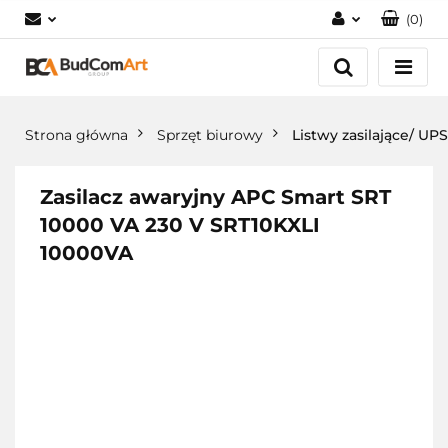
(
0
)
Zaloguj się
Załóż konto
Dodaj zgłoszenie
Strona główna
Sprzęt biurowy
Listwy zasilające/ UPS
Zgody cookies
Zasilacz awaryjny APC Smart SRT
10000 VA 230 V SRT10KXLI
10000VA