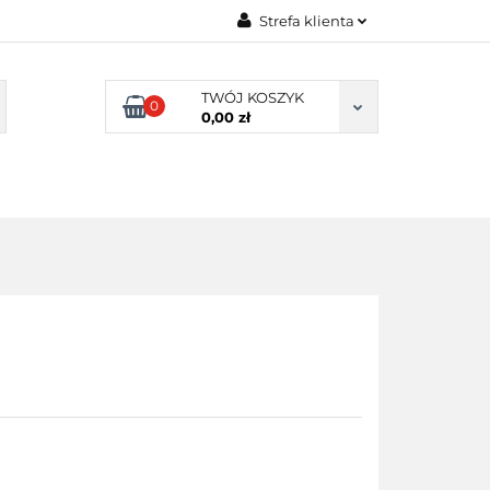
Strefa klienta
UKACYJNE
Zaloguj się
TWÓJ KOSZYK
Załóż konto
0
0,00 zł
Dodaj zgłoszenie
Zgody cookies
NIE SZKOLNE
SENSORYKA