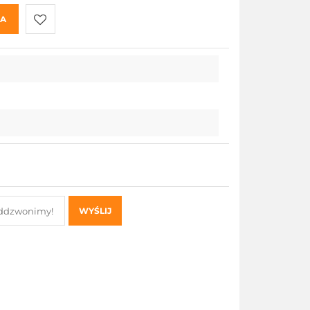
KA
Do
przechowalni
WYŚLIJ