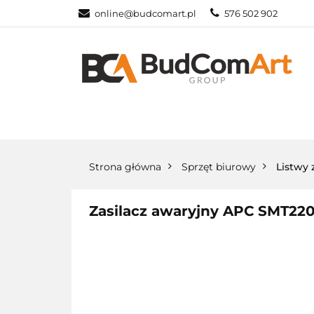
online@budcomart.pl
576 502 902
OFERTA
MO
PRACOWNIE SZ
OFERTA
MONITORY INTERAKTYW
Strona główna
Sprzęt biurowy
Listwy 
Zasilacz awaryjny APC SMT2