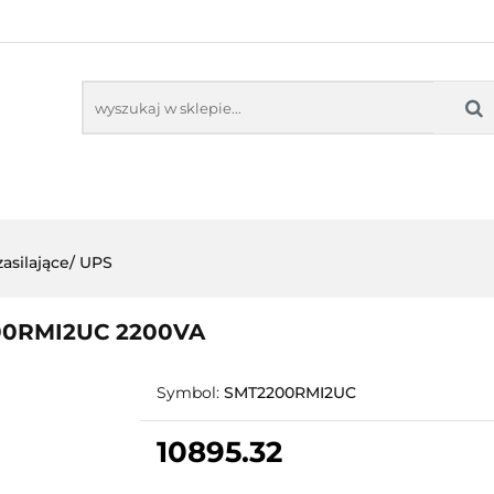
NITORY INTERAKTYWNE
OPROGRAMOWANIE ED
KOLNE
SENSORYKA
NE
OPROGRAMOWANIE EDUKACYJNE
PRACOW
zasilające/ UPS
200RMI2UC 2200VA
Symbol:
SMT2200RMI2UC
10895.32