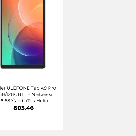
let ULEFONE Tab A9 Pro
GB/128GB LTE Niebieski
(8.68"/MediaTek Helio
1/128GB/Android 15/Wi-
803.46
Fi/Niebiesko-czarny)