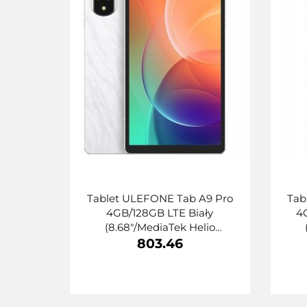
Tablet ULEFONE Tab A9 Pro
Tab
4GB/128GB LTE Biały
4
(8.68"/MediaTek Helio
G91/128GB/Android 15/Wi-
G9
803.46
Fi/Biało-czarny)