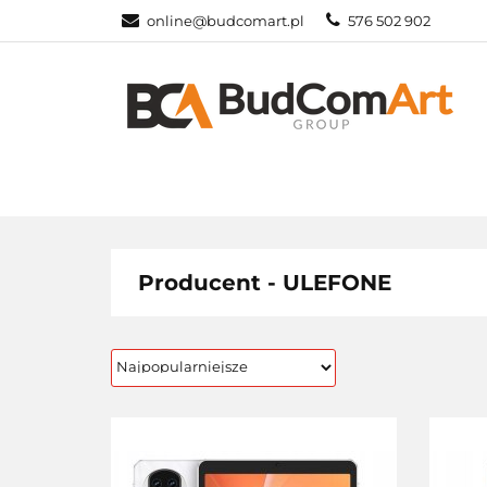
online@budcomart.pl
576 502 902
OFERTA
MO
PRACOWNIE SZ
OFERTA
MONITORY INTERAKTYW
Producent - ULEFONE