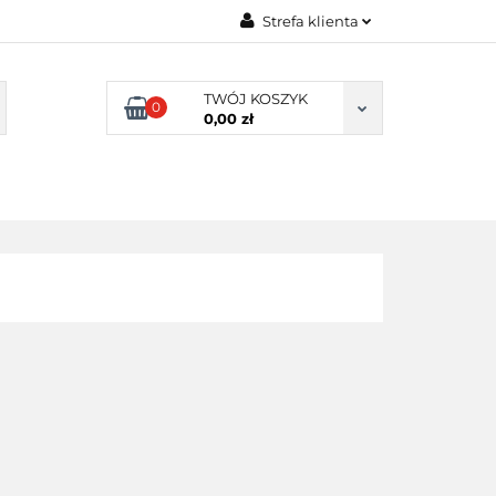
Strefa klienta
UKACYJNE
Zaloguj się
TWÓJ KOSZYK
Załóż konto
0
0,00 zł
Dodaj zgłoszenie
Zgody cookies
NIE SZKOLNE
SENSORYKA