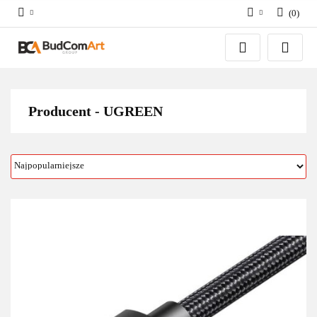
(
0
)
Zaloguj się
Załóż konto
Dodaj zgłoszenie
Zgody cookies
Producent - UGREEN