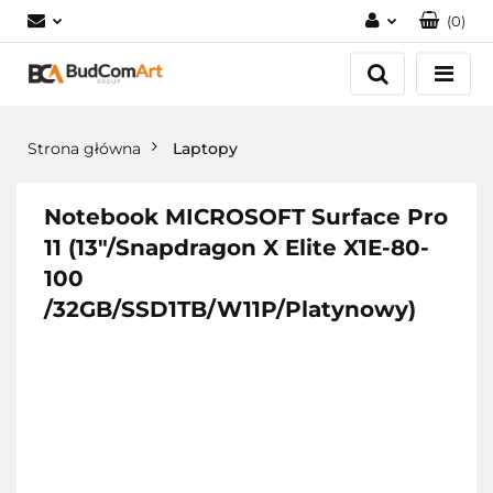
(
0
)
Zaloguj się
Załóż konto
Dodaj zgłoszenie
Strona główna
Laptopy
Zgody cookies
Notebook MICROSOFT Surface Pro
11 (13"/Snapdragon X Elite X1E-80-
100
/32GB/SSD1TB/W11P/Platynowy)