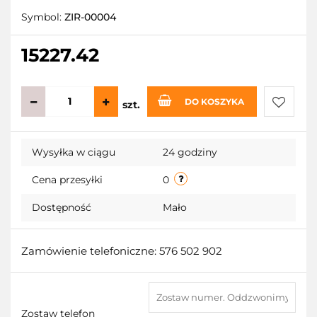
Symbol:
ZIR-00004
15227.42
DO KOSZYKA
szt.
Do
Wysyłka w ciągu
24 godziny
przecho
Cena przesyłki
0
Dostępność
Mało
Zamówienie telefoniczne: 576 502 902
Zostaw telefon