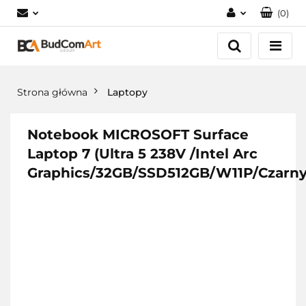
(
0
)
Zaloguj się
Załóż konto
Dodaj zgłoszenie
Strona główna
Laptopy
Zgody cookies
Notebook MICROSOFT Surface
Laptop 7 (Ultra 5 238V /Intel Arc
Graphics/32GB/SSD512GB/W11P/Czarny