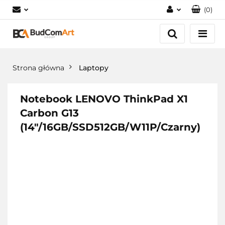
(
0
)
Zaloguj się
Załóż konto
Dodaj zgłoszenie
Strona główna
Laptopy
Zgody cookies
Notebook LENOVO ThinkPad X1
Carbon G13
(14"/16GB/SSD512GB/W11P/Czarny)