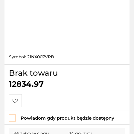
Symbol:
21NX007VPB
Brak towaru
12834.97
Do
Powiadom gdy produkt będzie dostępny
przechowalni
Wysyłka w ciągu
24 godziny