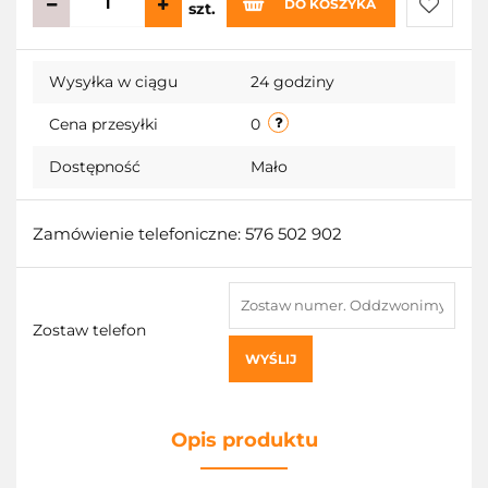
DO KOSZYKA
szt.
Do
Wysyłka w ciągu
24 godziny
przecho
Cena przesyłki
0
Dostępność
Mało
Zamówienie telefoniczne: 576 502 902
Zostaw telefon
WYŚLIJ
Opis produktu