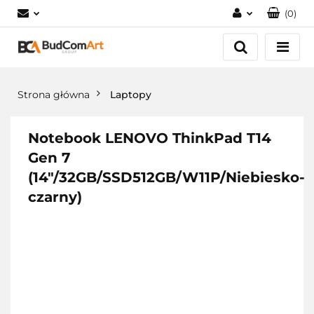
(
0
)
Zaloguj się
Załóż konto
Dodaj zgłoszenie
Strona główna
Laptopy
Zgody cookies
Notebook LENOVO ThinkPad T14
Gen 7
(14"/32GB/SSD512GB/W11P/Niebiesko-
czarny)