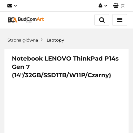
(
0
)
Zaloguj się
Załóż konto
Dodaj zgłoszenie
Strona główna
Laptopy
Zgody cookies
Notebook LENOVO ThinkPad P14s
Gen 7
(14"/32GB/SSD1TB/W11P/Czarny)