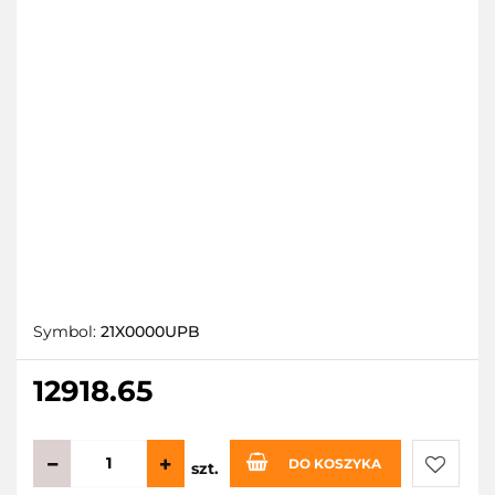
Symbol:
21X0000UPB
12918.65
DO KOSZYKA
szt.