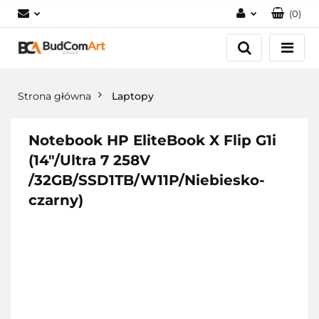
(
0
)
Zaloguj się
Załóż konto
Dodaj zgłoszenie
Strona główna
Laptopy
Zgody cookies
Notebook HP EliteBook X Flip G1i
(14"/Ultra 7 258V
/32GB/SSD1TB/W11P/Niebiesko-
czarny)