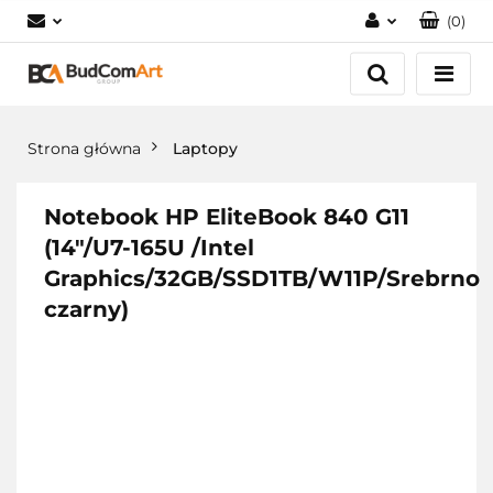
(
0
)
Zaloguj się
Załóż konto
Dodaj zgłoszenie
Strona główna
Laptopy
Zgody cookies
Notebook HP EliteBook 840 G11
(14"/U7-165U /Intel
Graphics/32GB/SSD1TB/W11P/Srebrno
czarny)