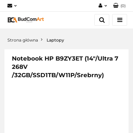
(
0
)
Zaloguj się
Załóż konto
Dodaj zgłoszenie
Strona główna
Laptopy
Zgody cookies
Notebook HP B9ZY3ET (14"/Ultra 7
268V
/32GB/SSD1TB/W11P/Srebrny)