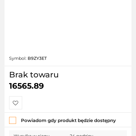
Symbol:
B9ZY3ET
Brak towaru
16565.89
Do
Powiadom gdy produkt będzie dostępny
przechowalni
Wysyłka w ciągu
24 godziny