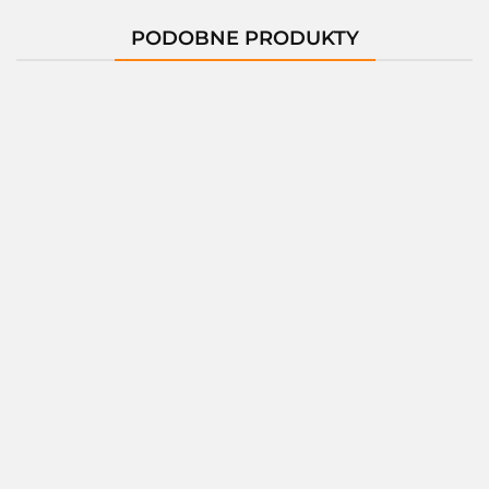
PODOBNE PRODUKTY
Notebook APPLE 1
MacBook Pro 
Notebook ACER Nitro 16
(14.2"/24GB/SSD1TB/