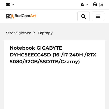
(
0
)
Zaloguj się
Załóż konto
Dodaj zgłoszenie
Strona główna
Laptopy
Zgody cookies
Notebook GIGABYTE
DYHG5EECC4SD (16"/I7 240H /RTX
5080/32GB/SSD1TB/Czarny)