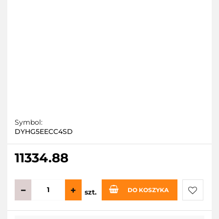
Symbol:
DYHG5EECC4SD
11334.88
DO KOSZYKA
szt.
Do