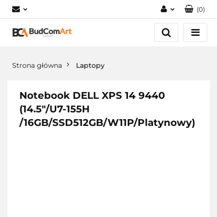
(
0
)
Zaloguj się
Załóż konto
Dodaj zgłoszenie
Strona główna
Laptopy
Zgody cookies
Notebook DELL XPS 14 9440
(14.5"/U7-155H
/16GB/SSD512GB/W11P/Platynowy)