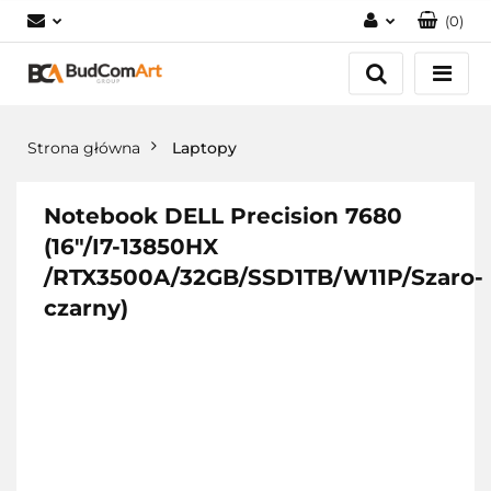
(
0
)
Zaloguj się
Załóż konto
Dodaj zgłoszenie
Strona główna
Laptopy
Zgody cookies
Notebook DELL Precision 7680
(16"/I7-13850HX
/RTX3500A/32GB/SSD1TB/W11P/Szaro-
czarny)