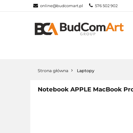
online@budcomart.pl
576 502 902
OFERTA
MO
PRACOWNIE SZ
OFERTA
MONITORY INTERAKTYW
Strona główna
Laptopy
Notebook APPLE MacBook Pro 