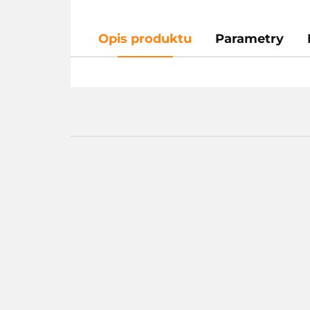
Opis produktu
Parametry
Nitro V 16
8232.40