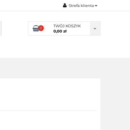
Strefa klienta
UKACYJNE
Zaloguj się
TWÓJ KOSZYK
Załóż konto
0
0,00 zł
Dodaj zgłoszenie
Zgody cookies
NIE SZKOLNE
SENSORYKA