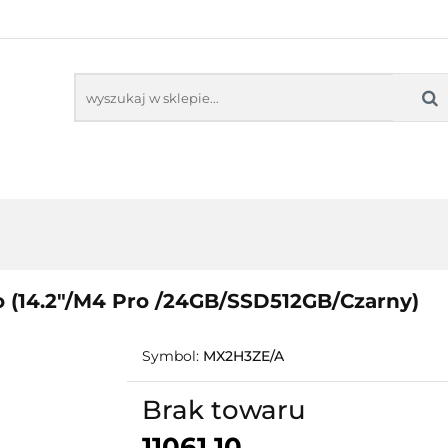
NITORY INTERAKTYWNE
OPROGRAMOWANIE ED
KOLNE
SENSORYKA
NE
OPROGRAMOWANIE EDUKACYJNE
PRACOW
(14.2"/M4 Pro /24GB/SSD512GB/Czarny)
Symbol:
MX2H3ZE/A
Brak towaru
11061.10