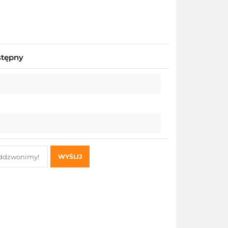
stępny
WYŚLIJ