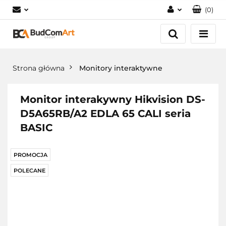
(
0
)
Zaloguj się
Załóż konto
Dodaj zgłoszenie
Strona główna
Monitory interaktywne
Zgody cookies
Monitor interakywny Hikvision DS-
D5A65RB/A2 EDLA 65 CALI seria
BASIC
PROMOCJA
POLECANE