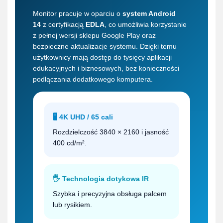
Monitor pracuje w oparciu o
system Android
14
z certyfikacją
EDLA
, co umożliwia korzystanie
z pełnej wersji sklepu Google Play oraz
bezpieczne aktualizacje systemu. Dzięki temu
użytkownicy mają dostęp do tysięcy aplikacji
edukacyjnych i biznesowych, bez konieczności
podłączania dodatkowego komputera.
🖥️ 4K UHD / 65 cali
Rozdzielczość 3840 × 2160 i jasność
400 cd/m².
🖐️ Technologia dotykowa IR
Szybka i precyzyjna obsługa palcem
lub rysikiem.