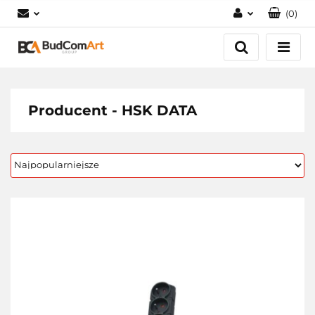
(
0
)
Zaloguj się
Załóż konto
Dodaj zgłoszenie
Zgody cookies
Producent - HSK DATA