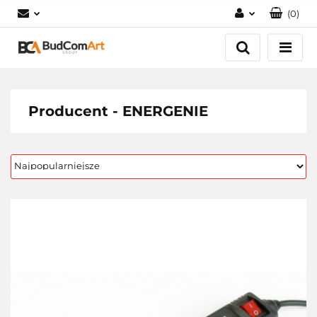
(
0
)
Zaloguj się
Załóż konto
Dodaj zgłoszenie
Zgody cookies
Producent - ENERGENIE