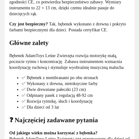
zgodności CE, co potwierdza bezpieczeństwo zabawy. Wymiary
instrumentu to 22 × 13 cm, dzięki czemu idealnie pasuje do
dziecięcych rąk.
Czy jest bezpieczny?
Tak, bębenek wykonano z drewna i pokryto
farbami bezpiecznymi dla dzieci. Posiada certyfikat CE.
Główne zalety
Bębenek AdamToys Leśne Zwierzęta rozwija motorykę małą,
poczucie rytmu i koncentrację. Zabawa instrumentem wzmacnia
koordynację ruchową i stymuluje wyobraźnię muzyczną malucha.
✅ Bębenek z membranami po obu stronach
✅ Wykonany z drewna, nietoksyczne farby
✅ Dwie drewniane pałeczki (23 cm)
✅ Odpinany pasek z regulacją 48-92 cm
✅ Rozwija rytmikę, słuch i koordynację
✅ Dla dzieci od 3 lat
❓ Najczęściej zadawane pytania
Od jakiego wieku można korzystać z bębenka?
Bębenek AdamToys Leśne Zwierzęta jest przeznaczony dla dzieci od