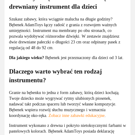
drewniany instrument dla dzieci
Szukasz zabawy, która wciągnie malucha na długie godziny?
Bębenek AdamToys łączy radość z grania z rozwojem ważnych
umiejętności. Instrument ma membrany po obu stronach, co
pozwala wydobywać różnorodne dźwięki. W zestawie znajdziesz
dwie drewniane pałeczki o długości 23 cm oraz odpinany pasek z
regulacją od 48 do 92 cm.
Dla jakiego wieku?
Bębenek jest przeznaczony dla dzieci od 3 lat.
Dlaczego warto wybrać ten rodzaj
instrumentu?
Granie na bębenku to jedna z form zabawy, którą dzieci kochają.
Twoje dziecko może wygrywać rytmy ulubionych piosenek,
nadawać takt podczas spaceru lub tworzyć własne kompozycje.
Bębenek wspiera rozwój słuchu muzycznego i wzmacnia
koordynację oko-ręka.
Zobacz inne zabawki edukacyjne
.
Instrument wykonano z drewna i pokryto nietoksycznymi farbami w
pastelowych kolorach. Bębenek AdamToys posiada deklarację