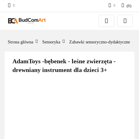
(
0
)
Zaloguj się
Załóż konto
Dodaj zgłoszenie
Strona główna
Sensoryka
Zabawki sensoryczno-dydaktyczne
Zgody cookies
AdamToys -bębenek - leśne zwierzęta -
drewniany instrument dla dzieci 3+