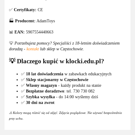
✅
Certyfikaty:
CE
🏭
Producent:
AdamToys
📊
EAN:
5907554440663
💡
Potrzebujesz pomocy? Specjaliści z 18-letnim doświadczeniem
doradzą -
kontakt
lub sklep w Częstochowie.
💡 Dlaczego kupić w klocki.edu.pl?
✅
18 lat doświadczenia
w zabawkach edukacyjnych
✅
Sklep stacjonarny w Częstochowie
✅
Własny magazyn
- każdy produkt na stanie
✅
Bezpłatne doradztwo
: tel. 730 730 082
✅
Szybka wysyłka
- do 14:00 wyślemy dziś
✅
30 dni na zwrot
⚠️ Kolory mogą różnić się od zdjęć. Zdjęcia poglądowe. Nie używać bezpośrednio
przy uchu.