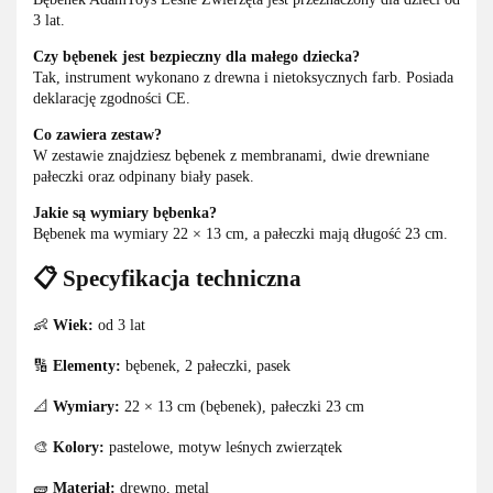
3 lat.
Czy bębenek jest bezpieczny dla małego dziecka?
Tak, instrument wykonano z drewna i nietoksycznych farb. Posiada
deklarację zgodności CE.
Co zawiera zestaw?
W zestawie znajdziesz bębenek z membranami, dwie drewniane
pałeczki oraz odpinany biały pasek.
Jakie są wymiary bębenka?
Bębenek ma wymiary 22 × 13 cm, a pałeczki mają długość 23 cm.
📋 Specyfikacja techniczna
👶
Wiek:
od 3 lat
🔢
Elementy:
bębenek, 2 pałeczki, pasek
📐
Wymiary:
22 × 13 cm (bębenek), pałeczki 23 cm
🎨
Kolory:
pastelowe, motyw leśnych zwierzątek
🧱
Materiał:
drewno, metal