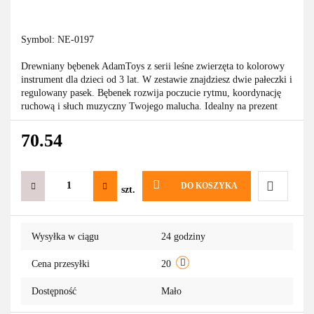
Symbol:
NE-0197
Drewniany bębenek AdamToys z serii leśne zwierzęta to kolorowy
instrument dla dzieci od 3 lat. W zestawie znajdziesz dwie pałeczki i
regulowany pasek. Bębenek rozwija poczucie rytmu, koordynację
ruchową i słuch muzyczny Twojego malucha. Idealny na prezent
70.54
DO KOSZYKA
szt.
Do
Wysyłka w ciągu
24 godziny
przechowa
Cena przesyłki
20
Dostępność
Mało