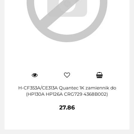
H-CF353A/CE313A Quantec 1K zamiennik do
(HP130A HP126A CRG729 4368B002)
27.86