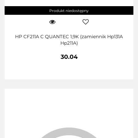
Produkt niedostępny
HP CF211A C QUANTEC 1,9K (zamiennik Hp131A
Hp211A)
30.04