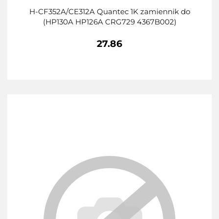
H-CF352A/CE312A Quantec 1K zamiennik do
(HP130A HP126A CRG729 4367B002)
27.86