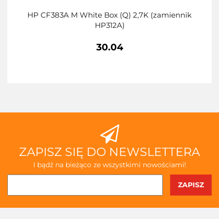
HP CF383A M White Box (Q) 2,7K (zamiennik
HP312A)
30.04
ZAPISZ SIĘ DO NEWSLETTERA
I bądź na bieżąco ze wszystkimi nowościami!