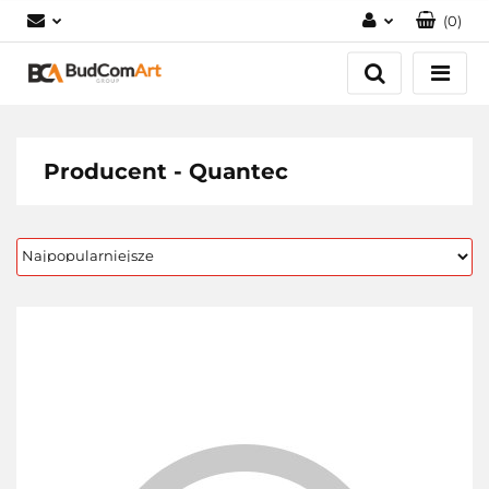
(
0
)
Zaloguj się
Załóż konto
Dodaj zgłoszenie
Zgody cookies
Producent - Quantec