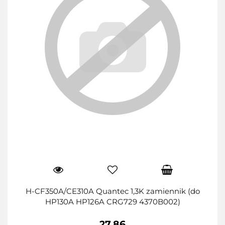
H-CF350A/CE310A Quantec 1,3K zamiennik (do
HP130A HP126A CRG729 4370B002)
27.86