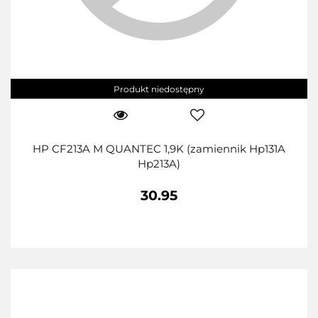
Produkt niedostępny
HP CF213A M QUANTEC 1,9K (zamiennik Hp131A
Hp213A)
30.95