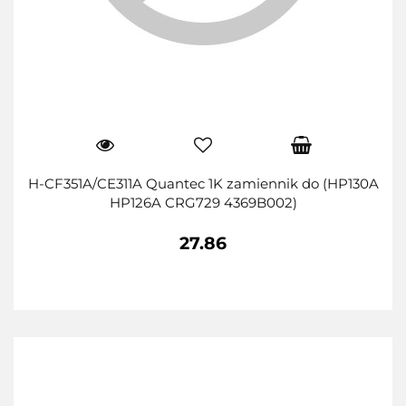
H-CF351A/CE311A Quantec 1K zamiennik do (HP130A
HP126A CRG729 4369B002)
27.86