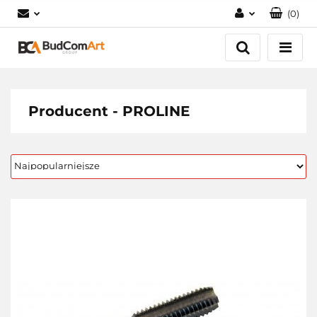
(
0
)
Zaloguj się
Załóż konto
Dodaj zgłoszenie
Zgody cookies
Producent - PROLINE