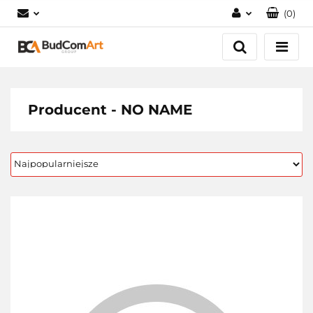
(
0
)
Zaloguj się
Załóż konto
Dodaj zgłoszenie
Zgody cookies
Producent - NO NAME