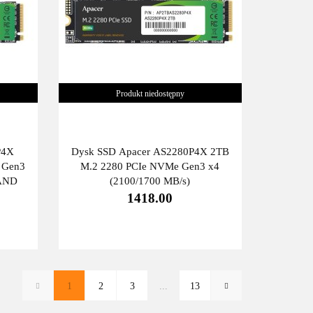
Produkt niedostępny
P4X
Dysk SSD Apacer AS2280P4X 2TB
 Gen3
M.2 2280 PCIe NVMe Gen3 x4
NAND
(2100/1700 MB/s)
1418.00
1
2
3
...
13