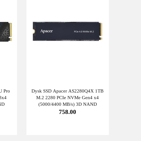
U Pro
Dysk SSD Apacer AS2280Q4X 1TB
3x4
M.2 2280 PCIe NVMe Gen4 x4
ND
(5000/4400 MB/s) 3D NAND
758.00