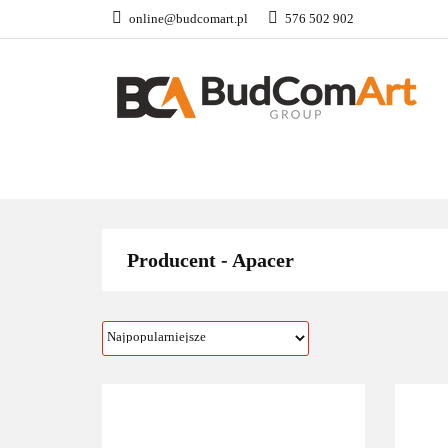
online@budcomart.pl
576 502 902
OFERTA
MON
PRACOWNIE SZK
OFERTA
MONITORY INTERAKTYW
Producent - Apacer