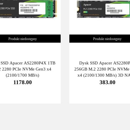
Produkt niedostępny
Produkt niedostępny
 SSD Apacer AS2280P4X 1TB
Dysk SSD Apacer AS2280
2 2280 PCIe NVMe Gen3 x4
256GB M.2 2280 PCIe NVMe
(2100/1700 MB/s)
x4 (2100/1300 MB/s) 3D 
1178.00
383.00