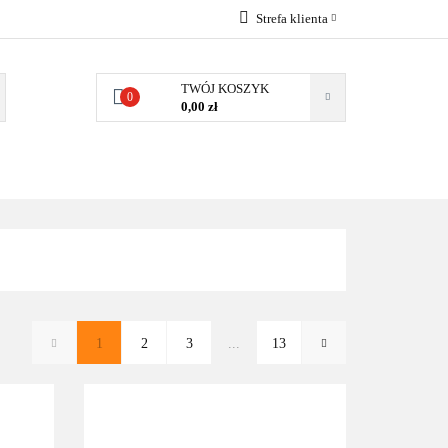
Strefa klienta
ACYJNE
Zaloguj się
TWÓJ KOSZYK
Załóż konto
0
0,00 zł
Dodaj zgłoszenie
Zgody cookies
IE SZKOLNE
SENSORYKA
1
2
3
...
13