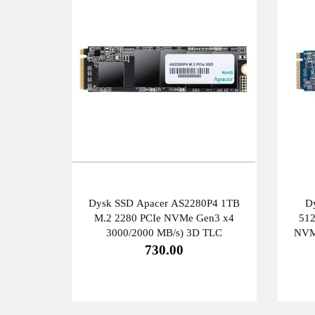
Dysk SSD Apacer AS2280P4 1TB
D
M.2 2280 PCIe NVMe Gen3 x4
512
3000/2000 MB/s) 3D TLC
NVM
730.00