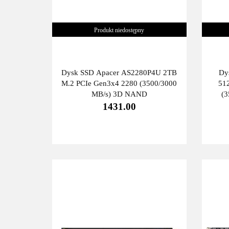
Produkt niedostępny
Dysk SSD Apacer AS2280P4U 2TB
Dy
M.2 PCIe Gen3x4 2280 (3500/3000
51
MB/s) 3D NAND
(
1431.00