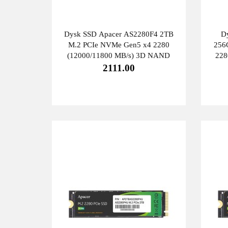
Dysk SSD Apacer AS2280F4 2TB
D
M.2 PCIe NVMe Gen5 x4 2280
256
(12000/11800 MB/s) 3D NAND
228
2111.00